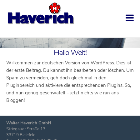
START
Hallo Welt!
PRODUKTE
Willkommen zur deutschen Version von WordPress. Dies ist
UNTERNEHMEN
der erste Beitrag. Du kannst ihn bearbeiten oder löschen. Um
Spam zu vermeiden, geh doch gleich mal in den
MASCHINEN
Pluginbereich und aktiviere die entsprechenden Plugins. So,
und nun genug geschwafelt – jetzt nichts wie ran ans
KONTAKT
Bloggen!
Walter Haverich GmbH
Striegauer Straße 13
33719 Bielefeld