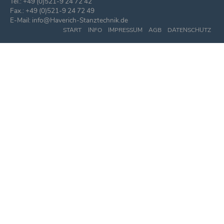
Tel.: +49 (0)521-9 24 72 42
Fax.: +49 (0)521-9 24 72 49
E-Mail: info@Haverich-Stanztechnik.de
START
INFO
IMPRESSUM
AGB
DATENSCHUTZ